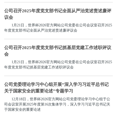
公司召开2025年度党支部书记全面从严治党述责述廉评
议会
1月21日，世界杯2026官方网站公司党委在公司会议室召开2025
年度党支部书记全面从严治党述责述廉评议会
公司召开2025年度党支部书记抓基层党建工作述职评议
会
1月21日，世界杯2026官方网站公司党委在公司会议室召开2025
年度党支部书记抓基层党建工作述职评议会
公司党委理论学习中心组开展“深入学习习近平总书记
关于国家安全的重要论述”专题学习
12月18日，世界杯2026官方网站公司党委理论学习中心组于公
司会议室开展2025年度第16次集体学习，深入学习习近平总书记关
于国家安全的重要论述