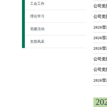
工会工作
公司党
理论学习
公司党
202
党建活动
202
支部风采
202
公司党
公司党
202
20