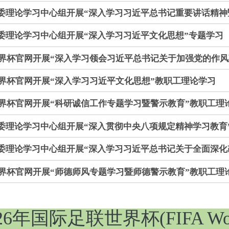
委理论学习中心组开展“深入学习习近平总书记重要讲话精神
委理论学习中心组开展“深入学习习近平文化思想”专题学习
6世界杯官网开展“深入学习领会习近平总书记关于加强党的作
6世界杯官网开展“深入学习习近平文化思想”教职工理论学习
6世界杯官网开展“科研诚信工作专题学习暨警示教育”教职工理
委理论学习中心组开展“深入贯彻中央八项规定精神学习教育
委理论学习中心组开展“深入学习习近平总书记关于全面深化
6世界杯官网开展“师德师风专题学习暨师德警示教育”教职工理
26年国际足联世界杯(FIFA Worl