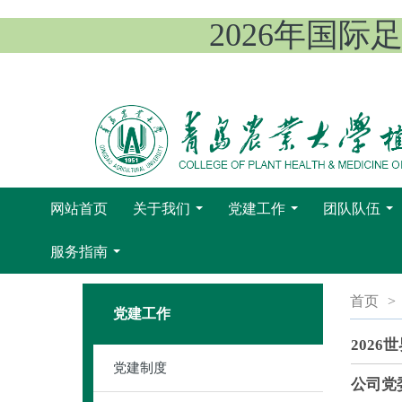
2026年国际足联
网站首页
关于我们
党建工作
团队队伍
...
...
...
服务指南
...
首页
>
党建工作
202
党建制度
公司党