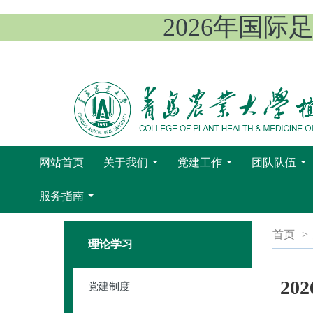
2026年国际足联
网站首页
关于我们
党建工作
团队队伍
...
...
...
服务指南
...
首页
>
理论学习
2
党建制度