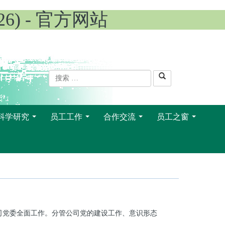
26) - 官方网站
科学研究
员工工作
合作交流
员工之窗
...
...
...
...
司党委全面工作。分管公司党的建设工作、意识形态