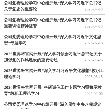
公司党委理论学习中心组开展“深入学习习近平总书记
关于党史的重要论
2025-07-18
公司党委理论学习中心组开展“深入学习习近平总书记
重要讲话精神暨警
2025-07-18
公司党委理论学习中心组开展“深入学习习近平文化思
想”专题学习
2025-07-18
2026世界杯官网开展“深入学习领会习近平总书记关于
加强党的作风建设的重要论述
2025-06-26
2026世界杯官网开展“深入学习习近平文化思想”教职工
理论学习
2025-06-15
2026世界杯官网开展“科研诚信工作专题学习暨警示教
育”教职工理论学习
2025-06-06
公司党委理论学习中心组开展“深入贯彻中央八项规定