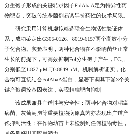
分生孢子形成的关键转录因子FolAbaA定为特异性药
物靶点，突破传统杀菌剂易诱导抗药性的技术局限。
研究采用计算机虚拟筛选联合生物活性验证体
系，成功鉴定出G305-0126、8019-6157两个高效小分
子化合物。实验表明，两种化合物在不影响菌丝正常
生长的前提下，可高效抑制Fol分生孢子产生，EC₅₀
分别低至1.827 μM与0.8849 μM。机制解析证实，化
合物可直接结合FolAbaA蛋白，显著下调其下游3个关
键产孢调控基因表达，实现精准靶向抑制。
该成果兼具广谱性与安全性：两种化合物对稻瘟
病菌、灰葡萄孢等重要植物病原真菌亦表现出广谱产
孢抑制活性；在作物幼苗上未检测到任何植物毒性，
具备良好田间应用潜力。