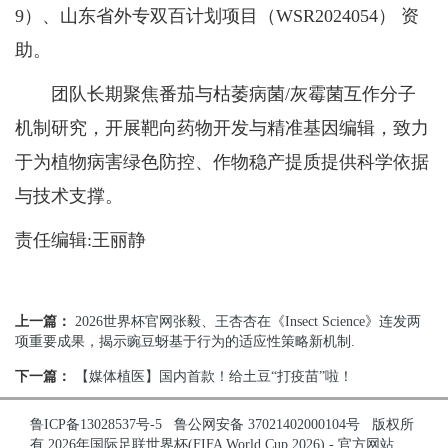
9）、山东省外专双百计划项目（WSR2024054） 资
助。
团队长期聚焦番茄与枯萎病菌/灰霉菌互作分子
机制研究，开展靶向药物开发与精准基因编辑，致力
于为植物病害绿色防控、作物稳产提质提供科学依据
与技术支撑。
责任编辑:王丽静
上一篇：
2026世界杯官网张毅、王杏杏在《Insect Science》连发两
项重要成果，揭示豌豆蚜基于行为的适应性策略新机制.
下一篇：
【媒体植医】国内首款！给土豆“打疫苗”啦！
鲁ICP备13028537号-5
鲁公网安备 37021402000104号
版权所
有 2026年国际足联世界杯(FIFA World Cup 2026) - 官方网站