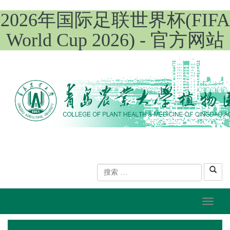
2026年国际足联世界杯(FIFA
World Cup 2026) - 官方网站