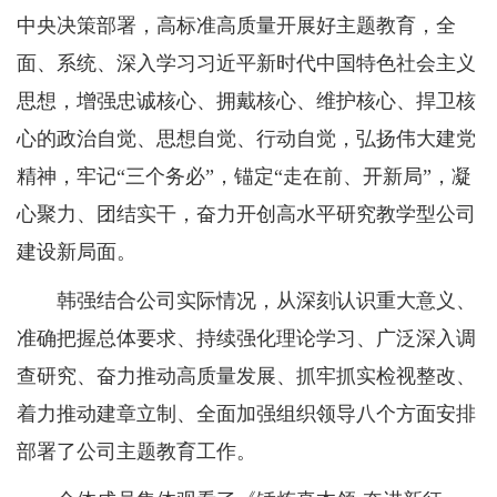
中央决策部署，高标准高质量开展好主题教育，全
面、系统、深入学习习近平新时代中国特色社会主义
思想，增强忠诚核心、拥戴核心、维护核心、捍卫核
心的政治自觉、思想自觉、行动自觉，弘扬伟大建党
精神，牢记“三个务必”，锚定“走在前、开新局”，凝
心聚力、团结实干，奋力开创高水平研究教学型公司
建设新局面。
韩强结合公司实际情况，从深刻认识重大意义、
准确把握总体要求、持续强化理论学习、广泛深入调
查研究、奋力推动高质量发展、抓牢抓实检视整改、
着力推动建章立制、全面加强组织领导八个方面安排
部署了公司主题教育工作。