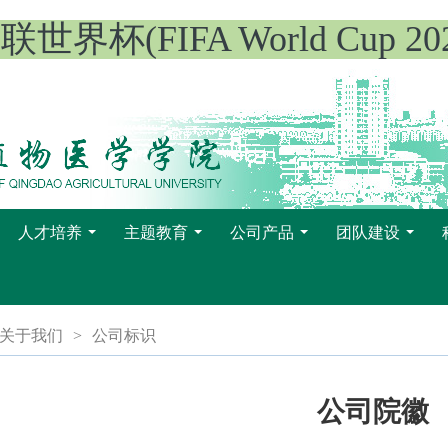
世界杯(FIFA World Cup 20
人才培养
主题教育
公司产品
团队建设
...
...
...
...
关于我们
>
公司标识
公司院徽