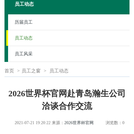
员工动态
历届员工
员工动态
员工风采
首页
>
员工之窗
>
员工动态
2026世界杯官网赴青岛瀚生公司
洽谈合作交流
2021-07-21 19:20:22
来源：
2026世界杯官网
浏览数：
0