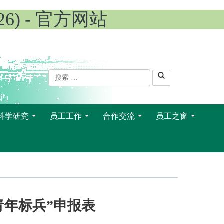
26) - 官方网站
科学研究
员工工作
合作交流
员工之窗
...
...
...
...
青年标兵”申报表