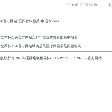
2018-03-20 15:34:20
浏
26官方网站“五四青年标兵”申报表.docx
世界杯2026官方网站2017年度优秀共青团员申报表
世界杯2026官方网站城镇居民医疗保险常见问题答疑
版权所有 2026年国际足联世界杯(FIFA World Cup 2026) - 官方网站