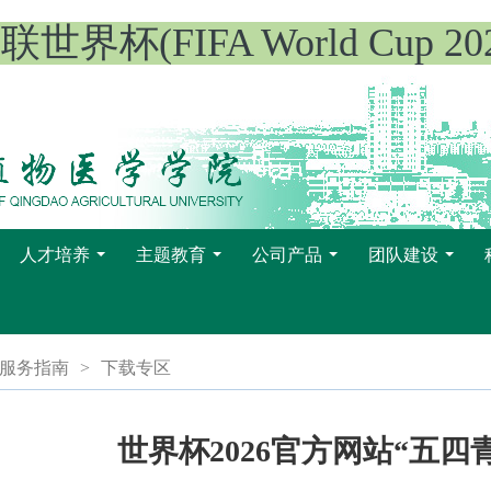
世界杯(FIFA World Cup 20
人才培养
主题教育
公司产品
团队建设
...
...
...
...
服务指南
>
下载专区
世界杯2026官方网站“五四