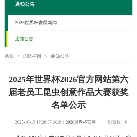
通知公告
2026世界杯官网新闻
通知公告
首页
>
导航栏目
>
通知公告
2025年世界杯2026官方网站第六
届老员工昆虫创意作品大赛获奖
名单公示
2025-10-13 17:20:57
来源：
2026世界杯官网
浏览数：
0