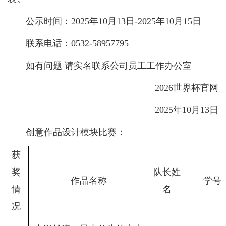
公示时间：2025年10月13日-2025年10月15日
联系电话：0532-58957795
如有问题 请实名联系公司员工工作办公室
2026世界杯官网
2025年10月13日
创意作品设计模块比赛：
获
奖
队长姓
作品名称
学号
情
名
况