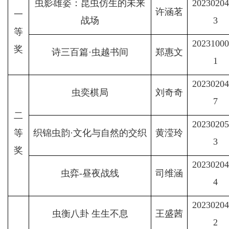
虫影雄姿：昆虫仿生的未来
20230204
许涵茗
一
战场
3
等
20231000
奖
诗三百篇·虫越书间
郑惠文
1
20230204
虫奕棋局
刘奇奇
7
二
20230205
等
织锦虫韵·文化与自然的交织
黄滢玲
3
奖
20230204
虫弈-昼夜战线
司维涵
4
20230204
虫衡八卦 生生不息
王盛茜
2