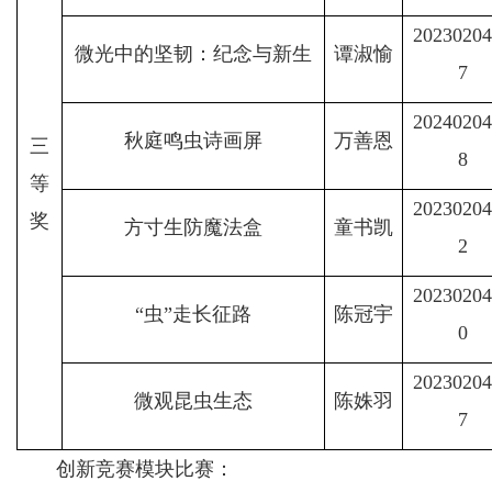
20230204
微光中的坚韧：纪念与新生
谭淑愉
7
20240204
秋庭鸣虫诗画屏
万善恩
三
8
等
20230204
奖
方寸生防魔法盒
童书凯
2
20230204
“虫”走长征路
陈冠宇
0
20230204
微观昆虫生态
陈姝羽
7
创新竞赛模块比赛：