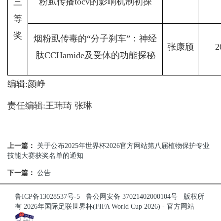
粉虱传播tocv的影响机制初探
三
等
奖
烟粉虱传毒的“分子刹车”：神经
张康颀
2
肽CCHamide及受体的功能探秘
编辑:颜峥
责任编辑:王玮琦 张琳
上一篇：
关于公布2025年世界杯2026官方网站第八届植物保护专业
技能大赛获奖名单的通知
下一篇：
公告
鲁ICP备13028537号-5
鲁公网安备 37021402000104号
版权所
有 2026年国际足联世界杯(FIFA World Cup 2026) - 官方网站