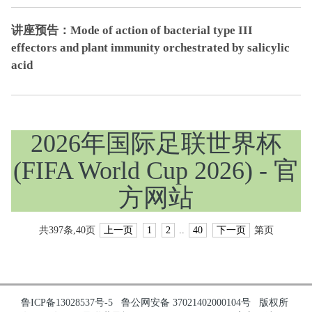
讲座预告：Mode of action of bacterial type III
effectors and plant immunity orchestrated by salicylic
acid
2026年国际足联世界杯
(FIFA World Cup 2026) - 官
方网站
共397条,40页
上一页
1
2
..
40
下一页
第页
鲁ICP备13028537号-5
鲁公网安备 37021402000104号
版权所