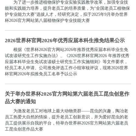
为了进一步推进植物保护专业实验实践教学改革，加强专业技
能和实践能力培养，提升老员工的培养质量，为“全国老员工植物保
护专业能力大赛”选拔人才，经研究决定，拟于2025年9月举办世界
杯2026官方网站第八届植物保护专业技能大赛
2026世界杯官网2026年优秀应届本科生推免结果公示
根据《世界杯2026官方网站2026年推荐优秀应届本科毕业生免
试攻读研究生工作实施办法》、《2026世界杯官网2026 年推荐优秀
应届本科毕业生免试攻读硕士研究生工作实施细则》等文件要求，
经员工本人申请、公司推免评选工作小组审核评议，现将2026世界
杯官网2026年拟推免员工名单予以公示
关于举办世界杯2026官方网站第六届老员工昆虫创意作
品大赛的通知
为激发老员工对地球上最大动物类群——昆虫的兴趣，陶冶老
员工热爱大自然的情操，提升老员工创新意识，并为爱好昆虫的老
员工提供展示自我的平台，特举办世界杯2026官方网站第六届老员
工昆虫创意作品大赛