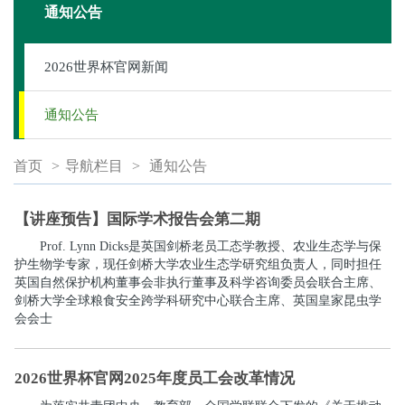
通知公告
2026世界杯官网新闻
通知公告
首页
>
导航栏目
>
通知公告
【讲座预告】国际学术报告会第二期
Prof. Lynn Dicks是英国剑桥老员工态学教授、农业生态学与保
护生物学专家，现任剑桥大学农业生态学研究组负责人，同时担任
英国自然保护机构董事会非执行董事及科学咨询委员会联合主席、
剑桥大学全球粮食安全跨学科研究中心联合主席、英国皇家昆虫学
会会士
2026世界杯官网2025年度员工会改革情况