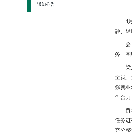
通知公告
4月2
静、经
会上，
务，围
梁文星
全员、
强就业
作合力
贾永超
任务进
充分整