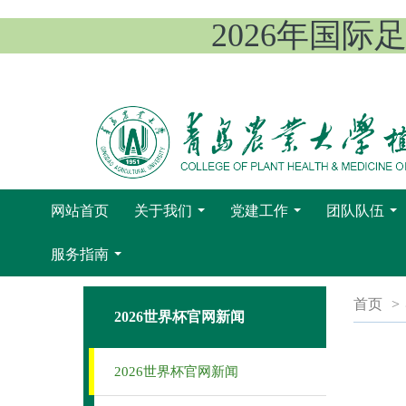
2026年国际足联
网站首页
关于我们
党建工作
团队队伍
...
...
...
服务指南
...
首页
>
2026世界杯官网新闻
2026世界杯官网新闻