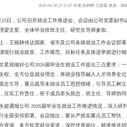
2026-04-28 22:52:05
作者:邰梓晔 万昌霖
来源：
20
3日，公司召开就业工作推进会。会议由公司党委副书
理梁文星、全体毕业班班主任、研究生导师参加。
王丽静传达国家、省市及公司各级就业工作会议部署
绕现行就业政策、工作规范、目标任务及推进举措进行细
就做好公司2026届毕业生就业工作提出三点要求：一
全程、全方位促就业理念，将就业指导融入人才培养全过
观念引导，重点疏导未就业员工思想情绪，引导员工树立
，压实工作责任，班子成员牵头抓总，班主任、导师协同
通报公司 2026届毕业生就业工作推进情况，深入研
行全面安排部署。会议指出，要从严抓实重点员工帮扶、
合资源、多方拓宽就业渠道，深挖优质岗位，精准推送招