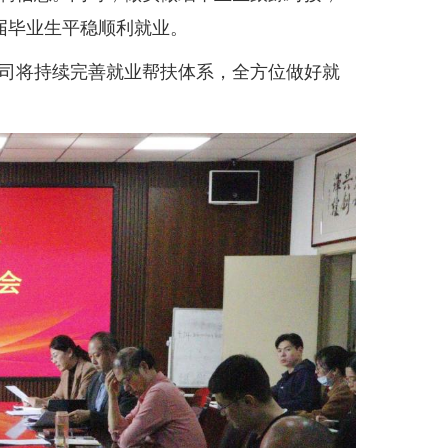
 届毕业生平稳顺利就业。
司将持续完善就业帮扶体系，全方位做好就